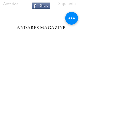
Siguiente
Anterior
Share
ANDARES MAGAZINE
Director:
Roberto Ochoa Berreteaga
Columnista:
Patricia Salinas Oblitas
Diseño y
página Web:
Alfonso Cano Osorio
Miraflores, Lima
roberto.ochoa.b22@gmail.com
51 997-580-726