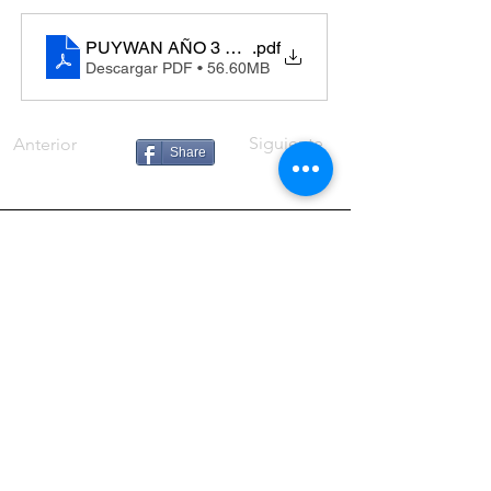
PUYWAN AÑO 3 No 3 (2024)
.pdf
Descargar PDF • 56.60MB
Siguiente
Anterior
Share
ANDARES MAGAZINE
Director:
Roberto Ochoa Berreteaga
Columnista:
Patricia Salinas Oblitas
Diseño y
página Web:
Alfonso Cano Osorio
Miraflores, Lima