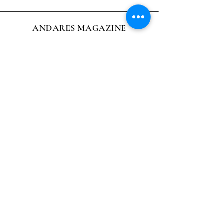
ANDARES MAGAZINE
Director:
Roberto Ochoa Berreteaga
Columnista:
Patricia Salinas Oblitas
Diseño y
página Web:
Alfonso Cano Osorio
Miraflores, Lima
roberto.ochoa.b22@gmail.com
51 997-580-726
51 997-580-726