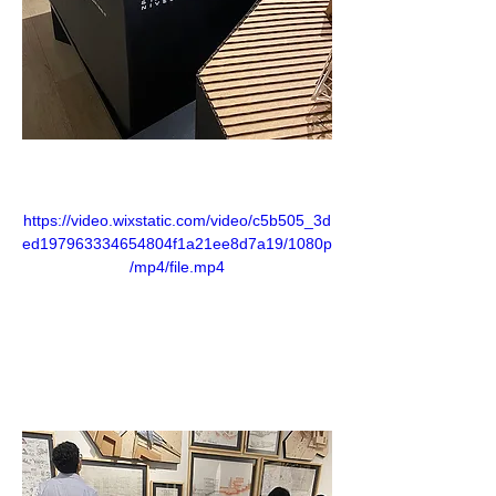
https://video.wixstatic.com/video/c5b505_3d
ed197963334654804f1a21ee8d7a19/1080p
/mp4/file.mp4