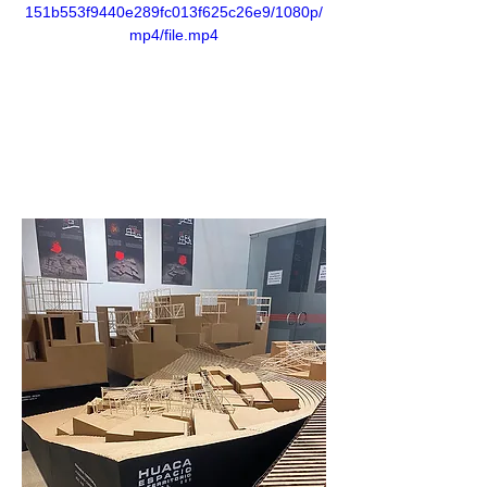
151b553f9440e289fc013f625c26e9/1080p/
mp4/file.mp4