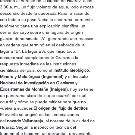
ubicado al noreste de la ciudad de Huaraz. A las 
3:30 a. m., un flujo violento de agua, lodo y rocas 
descendió desde la quebrada Paria, arrasando 
con todo a su paso.Nadie lo esperaba, pero este 
fenómeno tiene una explicación científica: un 
derrumbe cayó sobre una laguna de origen 
glaciar, denominada “A”, generando una reacción 
en cadena que terminó en el desborde de la 
laguna “B”. La laguna A, que inició todo, 
desapareció completamente.Gracias a la 
respuesta inmediata de las instituciones 
científicas del país, como el 
Instituto Geológico, 
Minero y Metalúrgico (Ingemmet)
 y el 
Instituto 
Nacional de Investigación en Glaciares y 
Ecosistemas de Montaña (Inaigem)
, hoy se tiene 
un panorama claro de lo que ocurrió, por qué 
ocurrió y cómo se puede mitigar para que no 
vuelva a suceder.
El origen del flujo de detritos
El evento se originó en las inmediaciones 
del 
nevado Vallunaraju
, al noreste de la ciudad de 
Huaraz. Según la inspección técnica del 
Ingemmet e Inaigem, un derrumbe, proveniente 