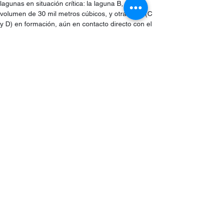
lagunas en situación crítica: la laguna B, con un 
volumen de 30 mil metros cúbicos, y otras dos (C 
y D) en formación, aún en contacto directo con el 
glaciar y ubicadas en zonas propensas a 
derrumbes.
El informe
 de Ingemmet e Inaigem 
recomienda reducir el volumen de estas lagunas 
a través de sifones o canales de descarga. 
También se aconseja no usar explosivos cerca de 
estas zonas, ya que las vibraciones pueden 
generar nuevos deslizamientos. Además, se pide 
instalar un Sistema de Alerta Temprana (SAT) 
para dar tiempo de evacuación ante futuros 
eventos.Por último, ambas instituciones sugieren 
revisar el ordenamiento urbano, ya que muchas 
viviendas y canales se encuentran en zonas de 
alto peligro. El desarrollo en áreas de montaña 
debe considerar no solo la belleza del paisaje 
glaciar mediante el turismo, sino considerar 
además los riesgos que implica vivir en territorios 
moldeados por el hielo, la roca y el tiempo.El 
aluvión del 28 de abril es una alerta de la 
naturaleza. Gracias al trabajo científico y técnico 