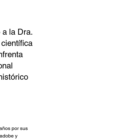
 a la Dra.
científica
nfrenta
onal
istórico
 años por sus 
 adobe y 