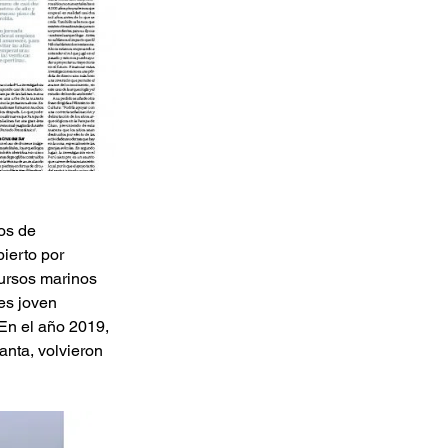
os de 
ierto por 
ursos marinos 
es joven 
En el año 2019, 
nta, volvieron 