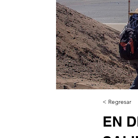
< Regresar
EN D