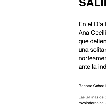
SALI
En el Día 
Ana Cecili
que defien
una solita
norteamer
ante la in
Roberto Ochoa 
Las Salinas de C
reveladores hal