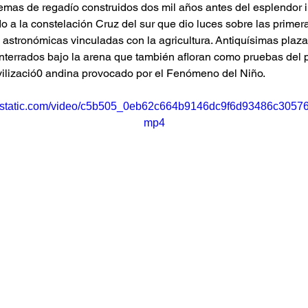
temas de regadío construidos dos mil años antes del esplendor i
o a la constelación Cruz del sur que dio luces sobre las primer
astronómicas vinculadas con la agricultura. Antiquísimas plazas
nterrados bajo la arena que también afloran como pruebas del p
ivilizació0 andina provocado por el Fenómeno del Niño.
wixstatic.com/video/c5b505_0eb62c664b9146dc9f6d93486c305767
mp4