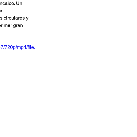
ncaico. Un 
as 
 circulares y 
rimer gran 
/720p/mp4/file.