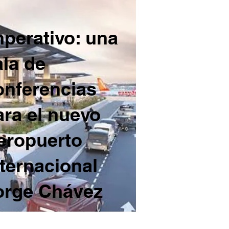
mperativo: una
ala de
onferencias
ara el nuevo
eropuerto
nternacional
orge Chávez