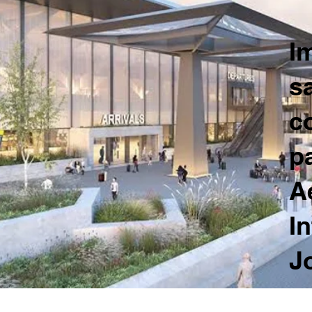
I
s
c
p
A
I
J