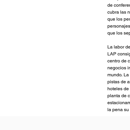
de conferen
cubra las 
que los per
personajes
que los se
La labor d
LAP consig
centro de 
negocios i
mundo. La 
pistas de a
hoteles de 
planta de 
estacionam
la pena su