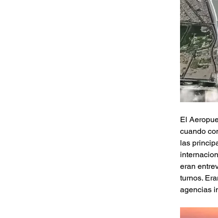
El Aeropue
cuando con
las princip
internacion
eran entrev
turnos. Era
agencias i