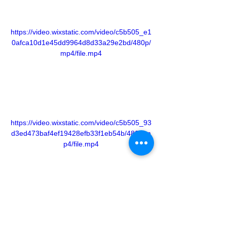
https://video.wixstatic.com/video/c5b505_e1
0afca10d1e45dd9964d8d33a29e2bd/480p/
mp4/file.mp4
https://video.wixstatic.com/video/c5b505_93
d3ed473baf4ef19428efb33f1eb54b/480p/m
p4/file.mp4